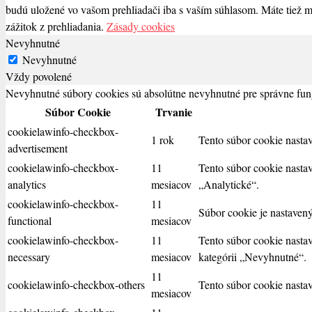
budú uložené vo vašom prehliadači iba s vaším súhlasom. Máte tiež m
zážitok z prehliadania.
Zásady cookies
Nevyhnutné
Nevyhnutné
Vždy povolené
Nevyhnutné súbory cookies sú absolútne nevyhnutné pre správne fung
Súbor Cookie
Trvanie
cookielawinfo-checkbox-
1 rok
Tento súbor cookie nasta
advertisement
cookielawinfo-checkbox-
11
Tento súbor cookie nasta
analytics
mesiacov
„Analytické“.
cookielawinfo-checkbox-
11
Súbor cookie je nastaven
functional
mesiacov
cookielawinfo-checkbox-
11
Tento súbor cookie nasta
necessary
mesiacov
kategórii „Nevyhnutné“.
11
cookielawinfo-checkbox-others
Tento súbor cookie nasta
mesiacov