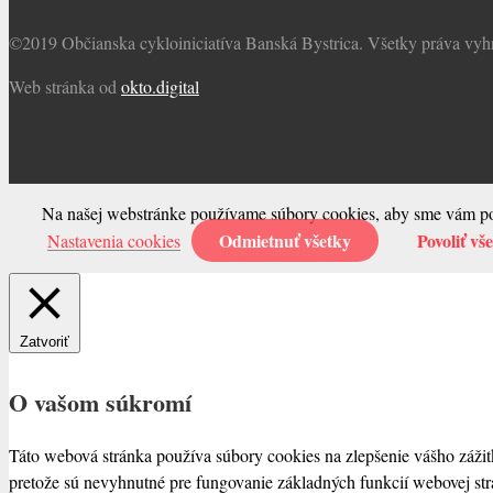
©2019 Občianska cykloiniciatíva Banská Bystrica. Všetky práva vyh
Web stránka od
okto.digital
Na našej webstránke používame súbory cookies, aby sme vám posk
Odmietnuť všetky
Povoliť vš
Nastavenia cookies
Zatvoriť
O vašom súkromí
Táto webová stránka používa súbory cookies na zlepšenie vášho zážitk
pretože sú nevyhnutné pre fungovanie základných funkcií webovej str