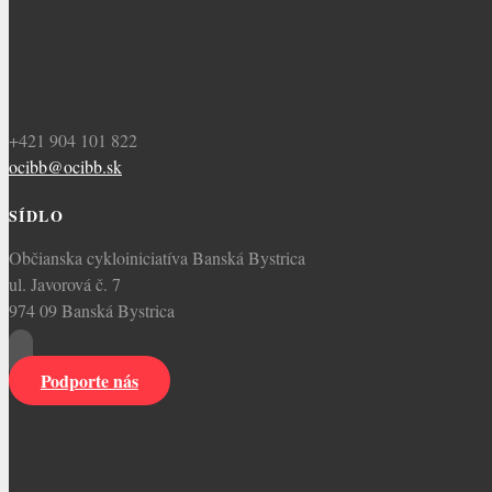
+421 904 101 822
ocibb@ocibb.sk
SÍDLO
Občianska cykloiniciatíva Banská Bystrica
ul. Javorová č. 7
974 09 Banská Bystrica
Podporte nás