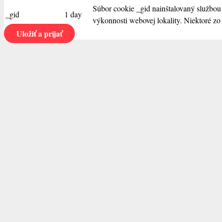
Súbor cookie _gid nainštalovaný službou
_gid
1 day
výkonnosti webovej lokality. Niektoré zo
Uložiť a prijať