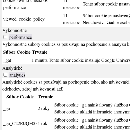
cookielawinfo-checkbox-
11
Tento súbor cookie nasta
performance
mesiacov
11
Súbor cookie je nastaven
viewed_cookie_policy
mesiacov
Neuchováva žiadne osobn
Výkonnostné
performance
Výkonnostné súbory cookies sa používajú na pochopenie a analýzu kľú
Súbor Cookie
Trvanie
_gat
1 minúta
Tento súbor cookie inštaluje Google Univer
Analytické
analytics
Analytické cookies sa používajú na pochopenie toho, ako návštevníci
odchodov, zdroj návštevnosti atď.
Súbor Cookie
Trvanie
Súbor cookie _ga nainštalovaný službou G
_ga
2 roky
Súbor cookie ukladá informácie anonymne
Súbor cookie _ga nainštalovaný službou G
_ga_C22PJJQF00
1 rok
Súbor cookie ukladá informácie anonymne