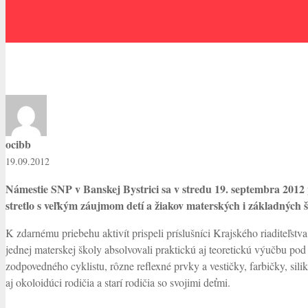
ocibb
19.09.2012
Námestie SNP v Banskej Bystrici sa v stredu 19. septembra 2012 
stretlo s veľkým záujmom detí a žiakov materských i základných š
K zdarnému priebehu aktivít prispeli príslušníci Krajského riaditeľst
jednej materskej školy absolvovali praktickú aj teoretickú výučbu p
zodpovedného cyklistu, rôzne reflexné prvky a vestičky, farbičky, sil
aj okoloidúci rodičia a starí rodičia so svojimi deťmi.